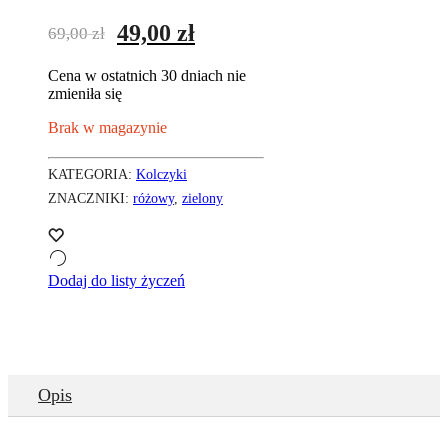
Pierwotna
Aktualna
49,00
zł
69,00
zł
cena
cena
Cena w ostatnich 30 dniach nie
wynosiła:
wynosi:
zmieniła się
69,00 zł.
49,00 zł.
Brak w magazynie
KATEGORIA:
Kolczyki
ZNACZNIKI:
różowy
,
zielony
Dodaj do listy życzeń
Opis