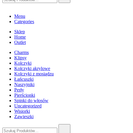
Menu
Categories
Sklep
Home
Outlet
Charms
Klipsy
Kolczyki
Kolczyki akrylowe
Kolczyki z mosiądzu
Łańcuszki
Naszyjniki
Perły
Pierścionki
Spinki do włosów
Uncategorized
Wisiorki
Zawieszki
Szukaj: