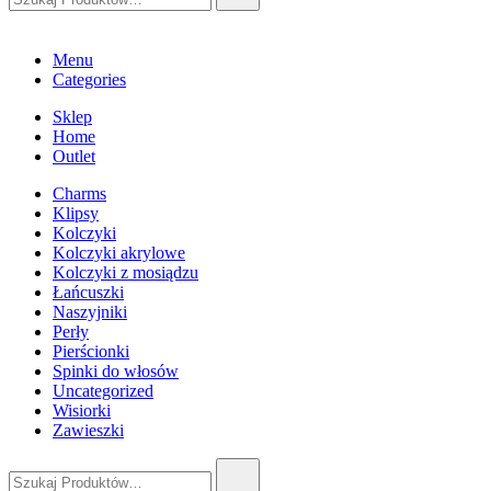
Menu
Categories
Sklep
Home
Outlet
Charms
Klipsy
Kolczyki
Kolczyki akrylowe
Kolczyki z mosiądzu
Łańcuszki
Naszyjniki
Perły
Pierścionki
Spinki do włosów
Uncategorized
Wisiorki
Zawieszki
Szukaj: