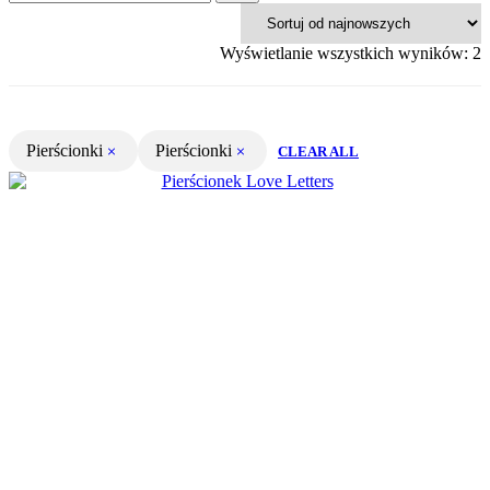
P
Wyświetlanie wszystkich wyników: 2
w
n
Pierścionki
Pierścionki
CLEAR ALL