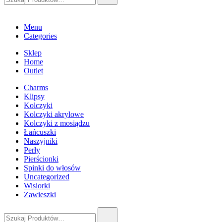
Menu
Categories
Sklep
Home
Outlet
Charms
Klipsy
Kolczyki
Kolczyki akrylowe
Kolczyki z mosiądzu
Łańcuszki
Naszyjniki
Perły
Pierścionki
Spinki do włosów
Uncategorized
Wisiorki
Zawieszki
Szukaj: