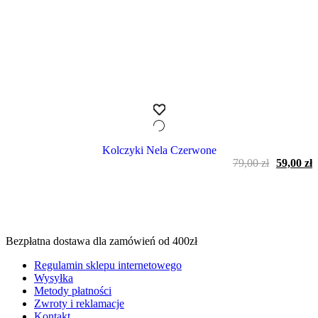
Kolczyki Nela Czerwone
Pierwot
A
79,00
zł
59,00
zł
cena
c
wynosiła
w
79,00 zł.
5
Bezpłatna dostawa dla zamówień od 400zł
Regulamin sklepu internetowego
Wysyłka
Metody płatności
Zwroty i reklamacje
Kontakt