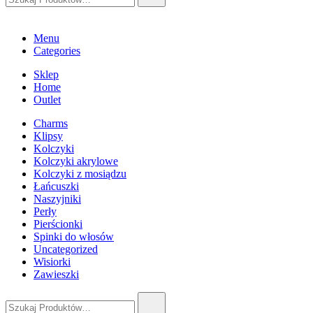
Menu
Categories
Sklep
Home
Outlet
Charms
Klipsy
Kolczyki
Kolczyki akrylowe
Kolczyki z mosiądzu
Łańcuszki
Naszyjniki
Perły
Pierścionki
Spinki do włosów
Uncategorized
Wisiorki
Zawieszki
Szukaj: