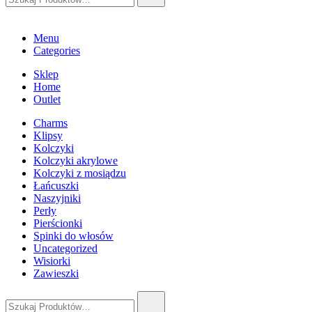
Menu
Categories
Sklep
Home
Outlet
Charms
Klipsy
Kolczyki
Kolczyki akrylowe
Kolczyki z mosiądzu
Łańcuszki
Naszyjniki
Perły
Pierścionki
Spinki do włosów
Uncategorized
Wisiorki
Zawieszki
Szukaj: