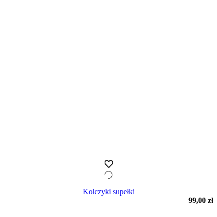
Kolczyki supełki
99,00
zł