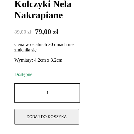
Kolczyki Nela
Nakrapiane
Pierwotna
Aktualna
79,00
zł
89,00
zł
cena
cena
Cena w ostatnich 30 dniach nie
wynosiła:
wynosi:
zmieniła się
89,00 zł.
79,00 zł.
Wymiary: 4,2cm x 3,2cm
Dostępne
ilość
Kolczyki
Nela
Nakrapiane
DODAJ DO KOSZYKA