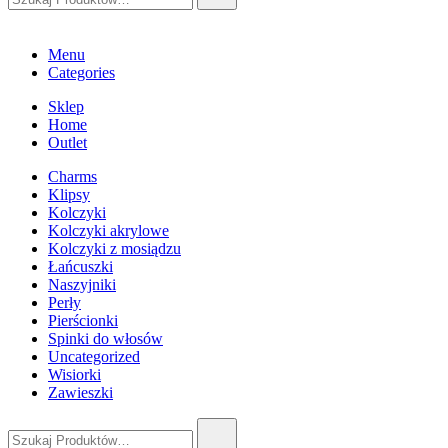
Menu
Categories
Sklep
Home
Outlet
Charms
Klipsy
Kolczyki
Kolczyki akrylowe
Kolczyki z mosiądzu
Łańcuszki
Naszyjniki
Perły
Pierścionki
Spinki do włosów
Uncategorized
Wisiorki
Zawieszki
Szukaj: