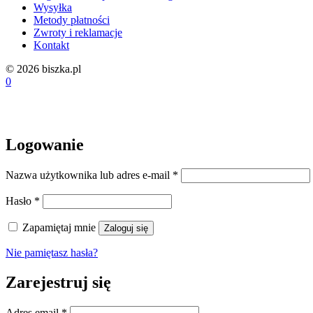
Wysyłka
Metody płatności
Zwroty i reklamacje
Kontakt
© 2026 biszka.pl
0
Logowanie
Wymagane
Nazwa użytkownika lub adres e-mail
*
Wymagane
Hasło
*
Zapamiętaj mnie
Zaloguj się
Nie pamiętasz hasła?
Zarejestruj się
Wymagane
Adres email
*