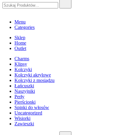
Szukaj:
Menu
Categories
Sklep
Home
Outlet
Charms
Klipsy
Kolczyki
Kolczyki akrylowe
Kolczyki z mosiądzu
Łańcuszki
Naszyjniki
Perły
Pierścionki
Spinki do włosów
Uncategorized
Wisiorki
Zawieszki
Szukaj: