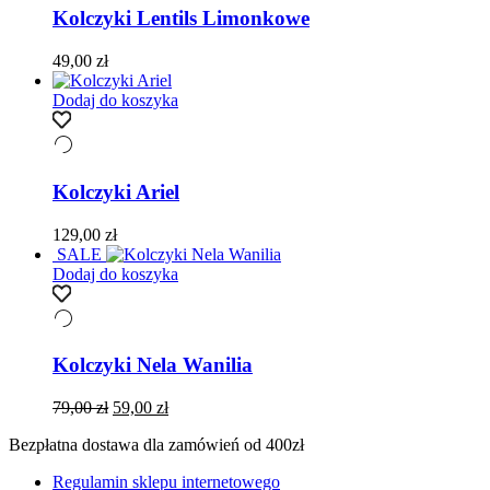
Kolczyki Lentils Limonkowe
49,00
zł
Dodaj do koszyka
Kolczyki Ariel
129,00
zł
SALE
Dodaj do koszyka
Kolczyki Nela Wanilia
Pierwotna
Aktualna
79,00
zł
59,00
zł
cena
cena
Bezpłatna dostawa dla zamówień od 400zł
wynosiła:
wynosi:
79,00 zł.
59,00 zł.
Regulamin sklepu internetowego