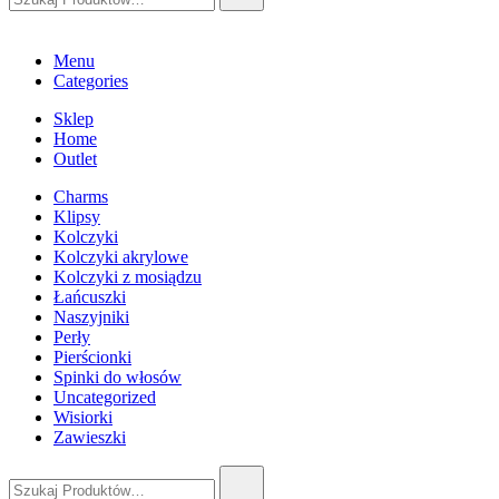
Menu
Categories
Sklep
Home
Outlet
Charms
Klipsy
Kolczyki
Kolczyki akrylowe
Kolczyki z mosiądzu
Łańcuszki
Naszyjniki
Perły
Pierścionki
Spinki do włosów
Uncategorized
Wisiorki
Zawieszki
Szukaj: