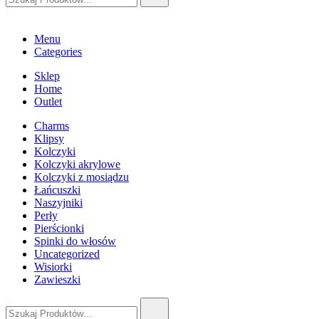
Menu
Categories
Sklep
Home
Outlet
Charms
Klipsy
Kolczyki
Kolczyki akrylowe
Kolczyki z mosiądzu
Łańcuszki
Naszyjniki
Perły
Pierścionki
Spinki do włosów
Uncategorized
Wisiorki
Zawieszki
Szukaj: