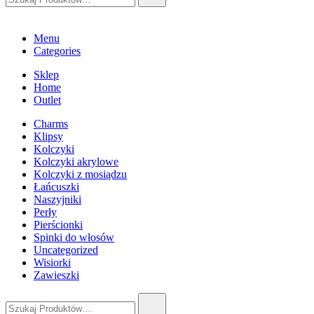
Menu
Categories
Sklep
Home
Outlet
Charms
Klipsy
Kolczyki
Kolczyki akrylowe
Kolczyki z mosiądzu
Łańcuszki
Naszyjniki
Perły
Pierścionki
Spinki do włosów
Uncategorized
Wisiorki
Zawieszki
Szukaj: