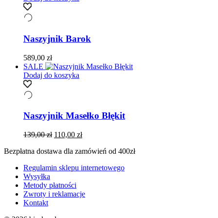
Naszyjnik Barok
589,00
zł
SALE
Dodaj do koszyka
Naszyjnik Masełko Błękit
Pierwotna
Aktualna
139,00
zł
110,00
zł
cena
cena
Bezpłatna dostawa dla zamówień od 400zł
wynosiła:
wynosi:
139,00 zł.
110,00 zł.
Regulamin sklepu internetowego
Wysyłka
Metody płatności
Zwroty i reklamacje
Kontakt