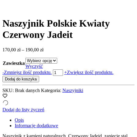
Naszyjnik Polskie Kwiaty
Czerwony Jadeit
Zakres
170,00
zł
–
190,00
zł
cen:
od
Zawieszka
170,00 zł
Wyczyść
do
ilość
-
Zmniejsz ilość produktu.
+
Zwiększ ilość produktu.
190,00 zł
Naszyjnik
Dodaj do koszyka
Polskie
Kwiaty
SKU:
Brak danych
Kategoria:
Naszyjniki
Czerwony
Jadeit
Dodaj do listy życzeń
Opis
Informacje dodatkowe
Naszyjnik z kamieni naturalnych. Czerwony Jadeid, zapięcie stal