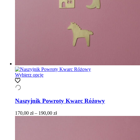
Ten
Wybierz opcje
produkt
ma
wiele
wariantów.
Naszyjnik Powroty Kwarc Różowy
Opcje
można
Zakres
170,00
zł
–
190,00
zł
wybrać
cen:
na
od
stronie
170,00 zł
produktu
do