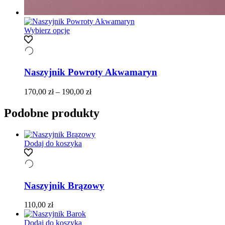
Ten
Wybierz opcje
produkt
ma
wiele
wariantów.
Naszyjnik Powroty Akwamaryn
Opcje
można
Zakres
170,00
zł
–
190,00
zł
wybrać
cen:
na
od
Podobne produkty
stronie
170,00 zł
produktu
do
190,00 zł
Dodaj do koszyka
Naszyjnik Brązowy
110,00
zł
Dodaj do koszyka