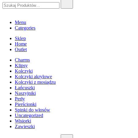
Szukaj:
Menu
Categories
Sklep
Home
Outlet
Charms
Klipsy
Kolczyki
Kolczyki akrylowe
Kolczyki z mosiądzu
Łańcuszki
Naszyjniki
Perły
Pierścionki
Spinki do włosów
Uncategorized
Wisiorki
Zawieszki
Szukaj: