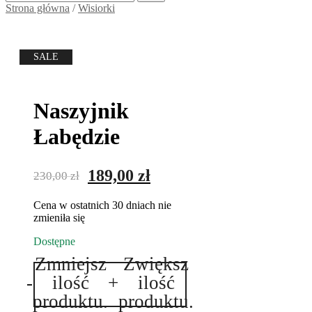
Strona główna
/
Wisiorki
SALE
Naszyjnik
Łabędzie
Pierwotna
Aktualna
189,00
zł
230,00
zł
cena
cena
Cena w ostatnich 30 dniach nie
wynosiła:
wynosi:
zmieniła się
230,00 zł.
189,00 zł.
Dostępne
Zmniejsz
Zwiększ
ilość
-
ilość
+
ilość
Naszyjnik
Łabędzie
produktu.
produktu.