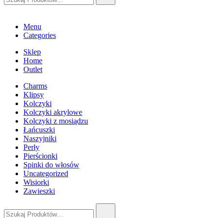
Menu
Categories
Sklep
Home
Outlet
Charms
Klipsy
Kolczyki
Kolczyki akrylowe
Kolczyki z mosiądzu
Łańcuszki
Naszyjniki
Perły
Pierścionki
Spinki do włosów
Uncategorized
Wisiorki
Zawieszki
Szukaj: