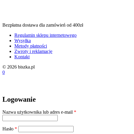
wynosiła:
w
139,00 zł.
1
Bezpłatna dostawa dla zamówień od 400zł
Regulamin sklepu internetowego
Wysyłka
Metody płatności
Zwroty i reklamacje
Kontakt
© 2026 biszka.pl
0
Logowanie
Wymagane
Nazwa użytkownika lub adres e-mail
*
Wymagane
Hasło
*