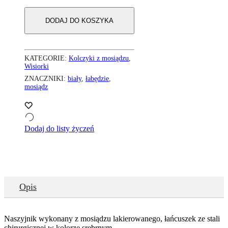
DODAJ DO KOSZYKA
KATEGORIE:
Kolczyki z mosiądzu
,
Wisiorki
ZNACZNIKI:
biały
,
łabędzie
,
mosiądz
Dodaj do listy życzeń
Opis
Naszyjnik wykonany z mosiądzu lakierowanego, łańcuszek ze stali
chirurgicznej w kolorze srebrnym.