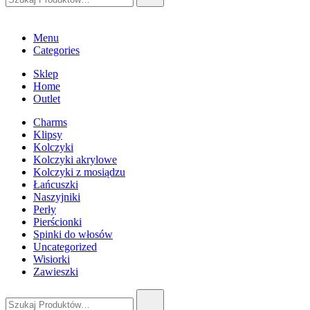
Menu
Categories
Sklep
Home
Outlet
Charms
Klipsy
Kolczyki
Kolczyki akrylowe
Kolczyki z mosiądzu
Łańcuszki
Naszyjniki
Perły
Pierścionki
Spinki do włosów
Uncategorized
Wisiorki
Zawieszki
Szukaj: