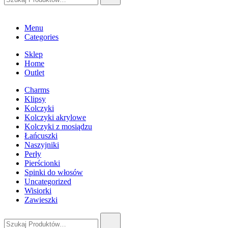
Menu
Categories
Sklep
Home
Outlet
Charms
Klipsy
Kolczyki
Kolczyki akrylowe
Kolczyki z mosiądzu
Łańcuszki
Naszyjniki
Perły
Pierścionki
Spinki do włosów
Uncategorized
Wisiorki
Zawieszki
Szukaj: