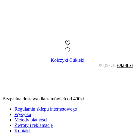
Kolczyki Cukieki
Pierwot
A
99,00
zł
69,00
zł
cena
c
wynosiła
w
99,00 zł.
6
Bezpłatna dostawa dla zamówień od 400zł
Regulamin sklepu internetowego
Wysyłka
Metody płatności
Zwroty i reklamacje
Kontakt