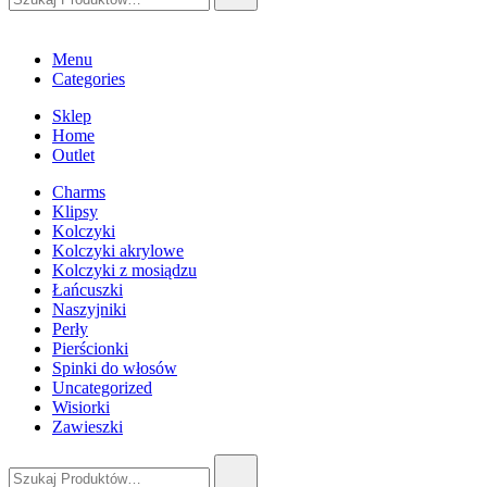
Menu
Categories
Sklep
Home
Outlet
Charms
Klipsy
Kolczyki
Kolczyki akrylowe
Kolczyki z mosiądzu
Łańcuszki
Naszyjniki
Perły
Pierścionki
Spinki do włosów
Uncategorized
Wisiorki
Zawieszki
Szukaj: