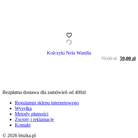
Kolczyki Nela Wanilia
Pierwot
A
79,00
zł
59,00
zł
cena
c
wynosiła
w
79,00 zł.
5
Bezpłatna dostawa dla zamówień od 400zł
Regulamin sklepu internetowego
Wysyłka
Metody płatności
Zwroty i reklamacje
Kontakt
© 2026 biszka.pl