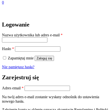
0
Logowanie
Wymagane
Nazwa użytkownika lub adres e-mail
*
Wymagane
Hasło
*
Zapamiętaj mnie
Zaloguj się
Nie pamiętasz hasła?
Zarejestruj się
Wymagane
Adres email
*
Na twój adres e-mail zostanie wysłany odnośnik do ustawienia
nowego hasła.
Założenie konta w sklepie oznacza akceptację Regulaminu i Polityki