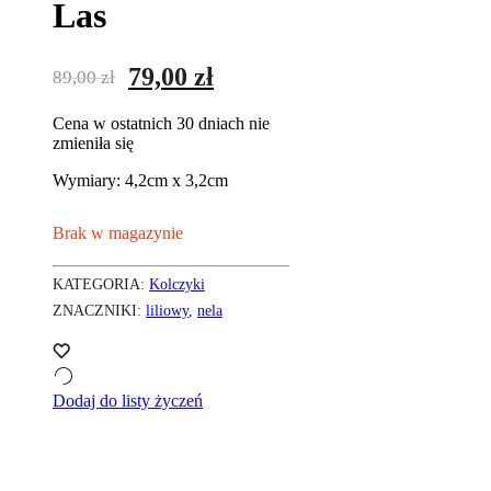
Las
Pierwotna
Aktualna
79,00
zł
89,00
zł
cena
cena
Cena w ostatnich 30 dniach nie
wynosiła:
wynosi:
zmieniła się
89,00 zł.
79,00 zł.
Wymiary: 4,2cm x 3,2cm
Brak w magazynie
KATEGORIA:
Kolczyki
ZNACZNIKI:
liliowy
,
nela
Dodaj do listy życzeń