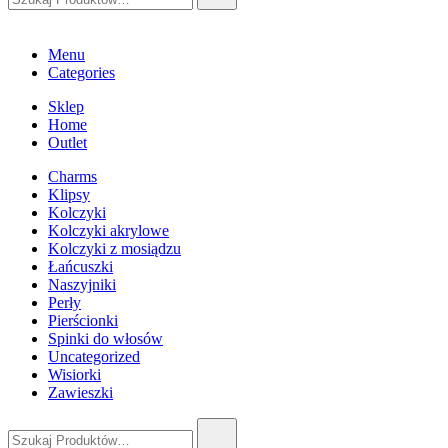
Menu
Categories
Sklep
Home
Outlet
Charms
Klipsy
Kolczyki
Kolczyki akrylowe
Kolczyki z mosiądzu
Łańcuszki
Naszyjniki
Perły
Pierścionki
Spinki do włosów
Uncategorized
Wisiorki
Zawieszki
Szukaj: