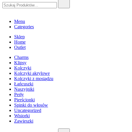
Szukaj:
Menu
Categories
Sklep
Home
Outlet
Charms
Klipsy
Kolczyki
Kolczyki akrylowe
Kolczyki z mosiądzu
Łańcuszki
Naszyjniki
Perły
Pierścionki
Spinki do włosów
Uncategorized
Wisiorki
Zawieszki
Szukaj: