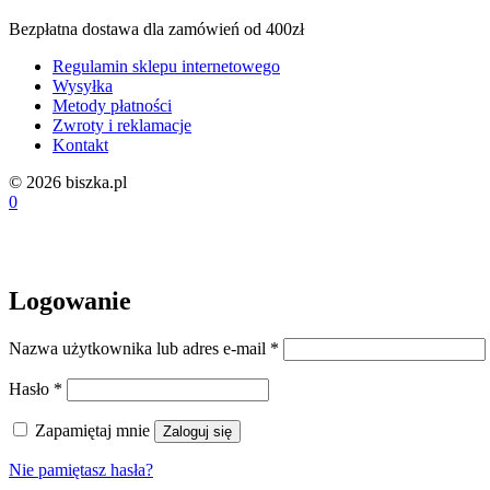
Bezpłatna dostawa dla zamówień od 400zł
Regulamin sklepu internetowego
Wysyłka
Metody płatności
Zwroty i reklamacje
Kontakt
© 2026 biszka.pl
0
Logowanie
Wymagane
Nazwa użytkownika lub adres e-mail
*
Wymagane
Hasło
*
Zapamiętaj mnie
Zaloguj się
Nie pamiętasz hasła?