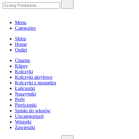
Szukaj:
Menu
Categories
Sklep
Home
Outlet
Charms
Klipsy
Kolczyki
Kolczyki akrylowe
Kolczyki z mosiądzu
Łańcuszki
Naszyjniki
Perły
Pierścionki
Spinki do włosów
Uncategorized
Wisiorki
Zawieszki
Szukaj: