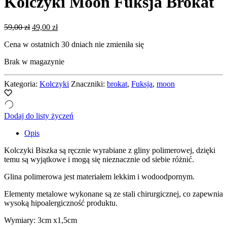
Kolczyki Moon Fuksja Brokat
Pierwotna
Aktualna
59,00
zł
49,00
zł
cena
cena
Cena w ostatnich 30 dniach nie zmieniła się
wynosiła:
wynosi:
59,00 zł.
49,00 zł.
Brak w magazynie
Kategoria:
Kolczyki
Znaczniki:
brokat
,
Fuksja
,
moon
Dodaj do listy życzeń
Opis
Kolczyki Biszka są ręcznie wyrabiane z gliny polimerowej, dzięki
temu są wyjątkowe i mogą się nieznacznie od siebie różnić.
Glina polimerowa jest materiałem lekkim i wodoodpornym.
Elementy metalowe wykonane są ze stali chirurgicznej, co zapewnia
wysoką hipoalergiczność produktu.
Wymiary: 3cm x1,5cm