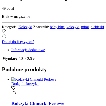
49,00
zł
Brak w magazynie
Kategoria:
Kolczyki
Znaczniki:
baby blue
,
kolczyki
,
mimi
,
niebieski
Dodaj do listy życzeń
Informacje dodatkowe
Wymiary
4,8 × 2,5 cm
Podobne produkty
Dodaj do koszyka
Kolczyki Chmurki Perłowe