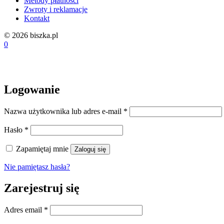
Metody płatności
Zwroty i reklamacje
Kontakt
© 2026 biszka.pl
0
Logowanie
Wymagane
Nazwa użytkownika lub adres e-mail
*
Wymagane
Hasło
*
Zapamiętaj mnie
Zaloguj się
Nie pamiętasz hasła?
Zarejestruj się
Wymagane
Adres email
*