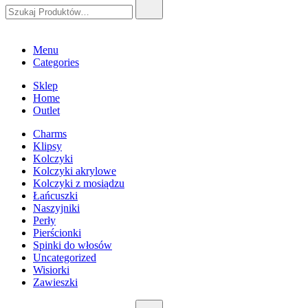
Szukaj:
Menu
Categories
Sklep
Home
Outlet
Charms
Klipsy
Kolczyki
Kolczyki akrylowe
Kolczyki z mosiądzu
Łańcuszki
Naszyjniki
Perły
Pierścionki
Spinki do włosów
Uncategorized
Wisiorki
Zawieszki
Szukaj: