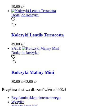
59,00
zł
Dodaj do koszyka
Kolczyki Lentils Terracotta
49,00
zł
SALE
Dodaj do koszyka
Kolczyki Maliny Mini
Pierwotna
Aktualna
89,00
zł
62,00
zł
cena
cena
Bezpłatna dostawa dla zamówień od 400zł
wynosiła:
wynosi:
89,00 zł.
62,00 zł.
Regulamin sklepu internetowego
Wysyłka