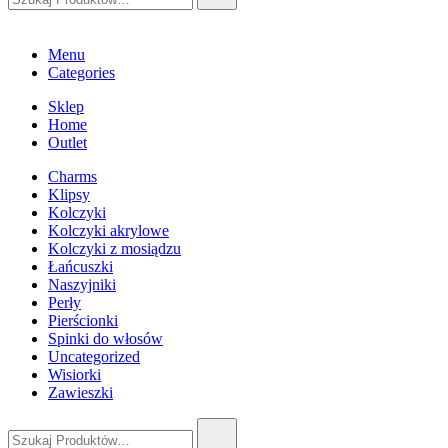
Menu
Categories
Sklep
Home
Outlet
Charms
Klipsy
Kolczyki
Kolczyki akrylowe
Kolczyki z mosiądzu
Łańcuszki
Naszyjniki
Perły
Pierścionki
Spinki do włosów
Uncategorized
Wisiorki
Zawieszki
Szukaj: