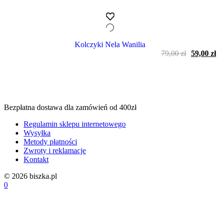
Kolczyki Nela Wanilia
Pierwot
A
79,00
zł
59,00
zł
cena
c
wynosiła
w
79,00 zł.
5
Bezpłatna dostawa dla zamówień od 400zł
Regulamin sklepu internetowego
Wysyłka
Metody płatności
Zwroty i reklamacje
Kontakt
© 2026 biszka.pl
0