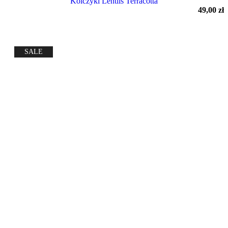
Kolczyki Lentils Terracotta
49,00
zł
SALE