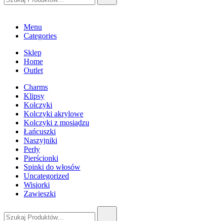
Menu
Categories
Sklep
Home
Outlet
Charms
Klipsy
Kolczyki
Kolczyki akrylowe
Kolczyki z mosiądzu
Łańcuszki
Naszyjniki
Perły
Pierścionki
Spinki do włosów
Uncategorized
Wisiorki
Zawieszki
Szukaj: