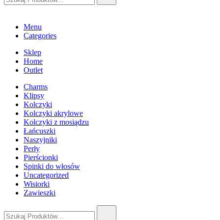
Menu
Categories
Sklep
Home
Outlet
Charms
Klipsy
Kolczyki
Kolczyki akrylowe
Kolczyki z mosiądzu
Łańcuszki
Naszyjniki
Perły
Pierścionki
Spinki do włosów
Uncategorized
Wisiorki
Zawieszki
Szukaj: