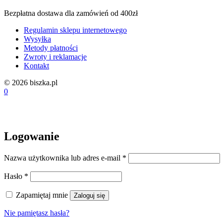
Bezpłatna dostawa dla zamówień od 400zł
Regulamin sklepu internetowego
Wysyłka
Metody płatności
Zwroty i reklamacje
Kontakt
© 2026 biszka.pl
0
Logowanie
Wymagane
Nazwa użytkownika lub adres e-mail
*
Wymagane
Hasło
*
Zapamiętaj mnie
Zaloguj się
Nie pamiętasz hasła?