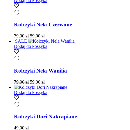
Dodaj do koszyka
Kolczyki Nela Czerwone
Pierwotna
Aktualna
79,00
zł
59,00
zł
cena
cena
SALE
wynosiła:
wynosi:
Dodaj do koszyka
79,00 zł.
59,00 zł.
Kolczyki Nela Wanilia
Pierwotna
Aktualna
79,00
zł
59,00
zł
cena
cena
wynosiła:
wynosi:
Dodaj do koszyka
79,00 zł.
59,00 zł.
Kolczyki Dori Nakrapiane
49,00
zł