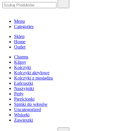
Szukaj:
Menu
Categories
Sklep
Home
Outlet
Charms
Klipsy
Kolczyki
Kolczyki akrylowe
Kolczyki z mosiądzu
Łańcuszki
Naszyjniki
Perły
Pierścionki
Spinki do włosów
Uncategorized
Wisiorki
Zawieszki
Szukaj: