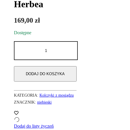
Herbea
169,00
zł
Dostępne
ilość
Kolczyki
Herbea
DODAJ DO KOSZYKA
KATEGORIA:
Kolczyki z mosiądzu
ZNACZNIK:
niebieski
Dodaj do listy życzeń