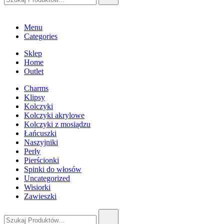
Menu
Categories
Sklep
Home
Outlet
Charms
Klipsy
Kolczyki
Kolczyki akrylowe
Kolczyki z mosiądzu
Łańcuszki
Naszyjniki
Perły
Pierścionki
Spinki do włosów
Uncategorized
Wisiorki
Zawieszki
Szukaj: