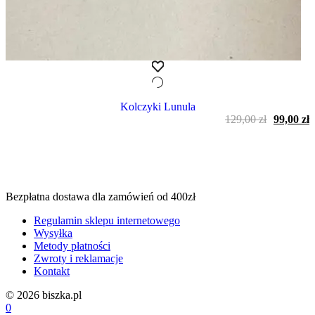
Kolczyki Lunula
Pierwot
A
129,00
zł
99,00
zł
cena
c
wynosiła
w
129,00 zł
9
Bezpłatna dostawa dla zamówień od 400zł
Regulamin sklepu internetowego
Wysyłka
Metody płatności
Zwroty i reklamacje
Kontakt
© 2026 biszka.pl
0