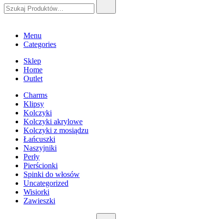
Szukaj:
Menu
Categories
Sklep
Home
Outlet
Charms
Klipsy
Kolczyki
Kolczyki akrylowe
Kolczyki z mosiądzu
Łańcuszki
Naszyjniki
Perły
Pierścionki
Spinki do włosów
Uncategorized
Wisiorki
Zawieszki
Szukaj: