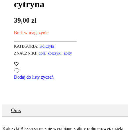
cytryna
39,00
zł
Brak w magazynie
KATEGORIA:
Kolczyki
ZNACZNIKI:
dori
,
kolczyki
,
żółty
Dodaj do listy życzeń
Opis
Kolczyki Biszka są ręcznie wyrabiane z gliny polimerowej, dzięki