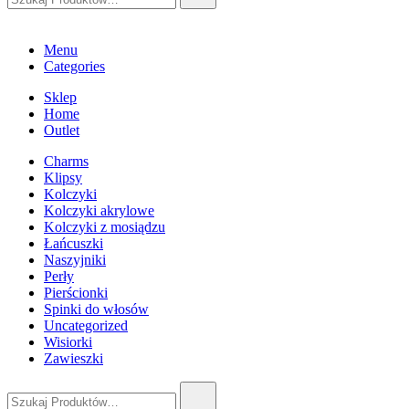
Menu
Categories
Sklep
Home
Outlet
Charms
Klipsy
Kolczyki
Kolczyki akrylowe
Kolczyki z mosiądzu
Łańcuszki
Naszyjniki
Perły
Pierścionki
Spinki do włosów
Uncategorized
Wisiorki
Zawieszki
Szukaj: