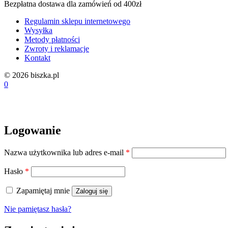
Bezpłatna dostawa dla zamówień od 400zł
Regulamin sklepu internetowego
Wysyłka
Metody płatności
Zwroty i reklamacje
Kontakt
© 2026 biszka.pl
0
Logowanie
Wymagane
Nazwa użytkownika lub adres e-mail
*
Wymagane
Hasło
*
Zapamiętaj mnie
Zaloguj się
Nie pamiętasz hasła?