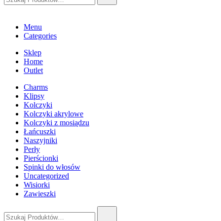
Menu
Categories
Sklep
Home
Outlet
Charms
Klipsy
Kolczyki
Kolczyki akrylowe
Kolczyki z mosiądzu
Łańcuszki
Naszyjniki
Perły
Pierścionki
Spinki do włosów
Uncategorized
Wisiorki
Zawieszki
Szukaj: