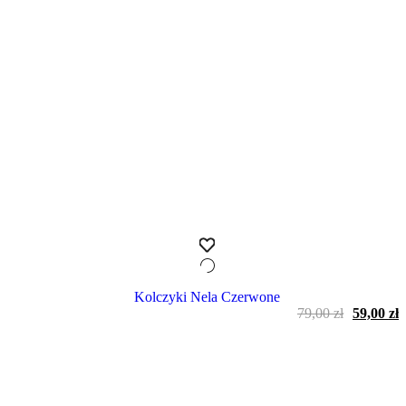
Kolczyki Nela Czerwone
Pierwot
A
79,00
zł
59,00
zł
cena
c
wynosiła
w
79,00 zł.
5