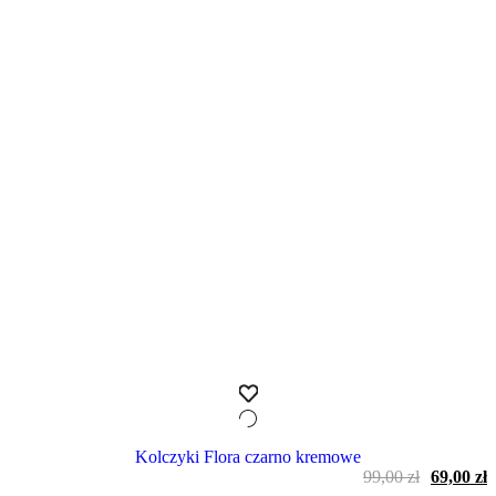
Kolczyki Flora czarno kremowe
Pierwot
A
99,00
zł
69,00
zł
cena
c