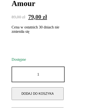
Amour
Pierwotna
Aktualna
79,00
zł
89,00
zł
cena
cena
Cena w ostatnich 30 dniach nie
wynosiła:
wynosi:
zmieniła się
89,00 zł.
79,00 zł.
Dostępne
ilość
Kolczyki
Amour
DODAJ DO KOSZYKA