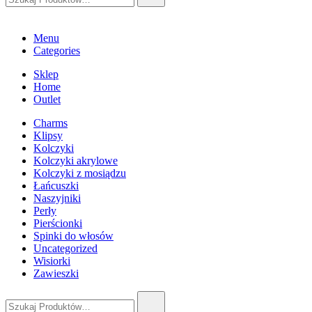
Menu
Categories
Sklep
Home
Outlet
Charms
Klipsy
Kolczyki
Kolczyki akrylowe
Kolczyki z mosiądzu
Łańcuszki
Naszyjniki
Perły
Pierścionki
Spinki do włosów
Uncategorized
Wisiorki
Zawieszki
Szukaj: