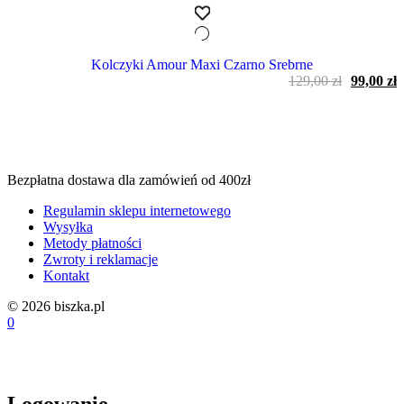
Kolczyki Amour Maxi Czarno Srebrne
Pierwot
A
129,00
zł
99,00
zł
cena
c
wynosiła
w
129,00 zł
9
Bezpłatna dostawa dla zamówień od 400zł
Regulamin sklepu internetowego
Wysyłka
Metody płatności
Zwroty i reklamacje
Kontakt
© 2026 biszka.pl
0
Logowanie