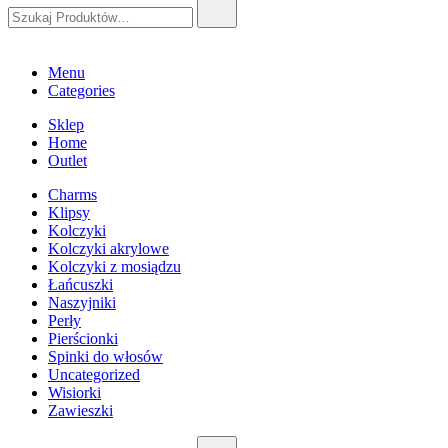
Szukaj:
Menu
Categories
Sklep
Home
Outlet
Charms
Klipsy
Kolczyki
Kolczyki akrylowe
Kolczyki z mosiądzu
Łańcuszki
Naszyjniki
Perły
Pierścionki
Spinki do włosów
Uncategorized
Wisiorki
Zawieszki
Szukaj: