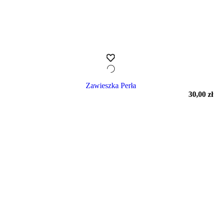
Zawieszka Perła
a
ktualna
30,00
zł
ena
ynosi:
,00 zł.