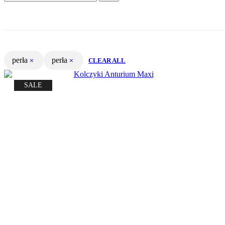
perła
perła
CLEAR ALL
SALE