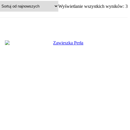
P
Wyświetlanie wszystkich wyników: 3
w
n