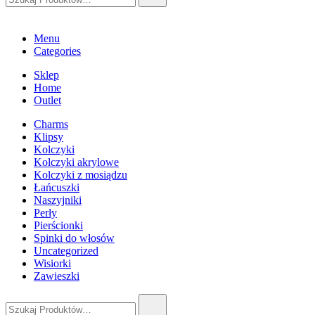
Menu
Categories
Sklep
Home
Outlet
Charms
Klipsy
Kolczyki
Kolczyki akrylowe
Kolczyki z mosiądzu
Łańcuszki
Naszyjniki
Perły
Pierścionki
Spinki do włosów
Uncategorized
Wisiorki
Zawieszki
Szukaj: