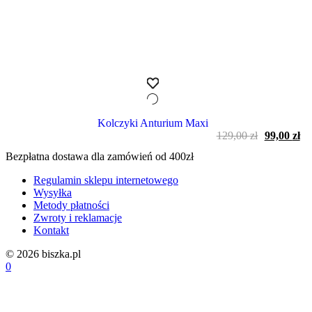
Kolczyki Anturium Maxi
Pierwotn
Ak
129,00
zł
99,00
zł
cena
ce
Bezpłatna dostawa dla zamówień od 400zł
wynosiła:
wy
129,00 zł.
99,
Regulamin sklepu internetowego
Wysyłka
Metody płatności
Zwroty i reklamacje
Kontakt
© 2026 biszka.pl
0