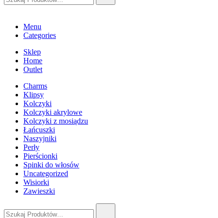
Menu
Categories
Sklep
Home
Outlet
Charms
Klipsy
Kolczyki
Kolczyki akrylowe
Kolczyki z mosiądzu
Łańcuszki
Naszyjniki
Perły
Pierścionki
Spinki do włosów
Uncategorized
Wisiorki
Zawieszki
Szukaj: