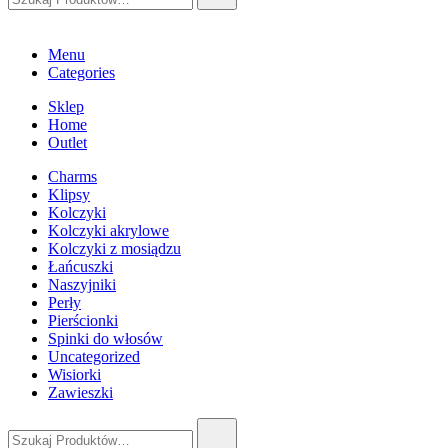
Menu
Categories
Sklep
Home
Outlet
Charms
Klipsy
Kolczyki
Kolczyki akrylowe
Kolczyki z mosiądzu
Łańcuszki
Naszyjniki
Perły
Pierścionki
Spinki do włosów
Uncategorized
Wisiorki
Zawieszki
Szukaj: