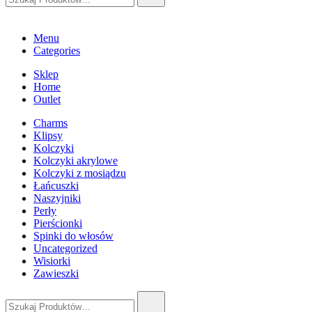
Menu
Categories
Sklep
Home
Outlet
Charms
Klipsy
Kolczyki
Kolczyki akrylowe
Kolczyki z mosiądzu
Łańcuszki
Naszyjniki
Perły
Pierścionki
Spinki do włosów
Uncategorized
Wisiorki
Zawieszki
Szukaj: